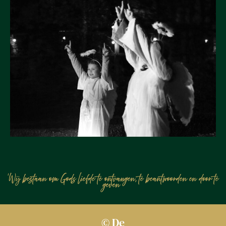
'Wij bestaan om Gods liefde te ontvangen, te beantwoorden en door te
geven '
© De